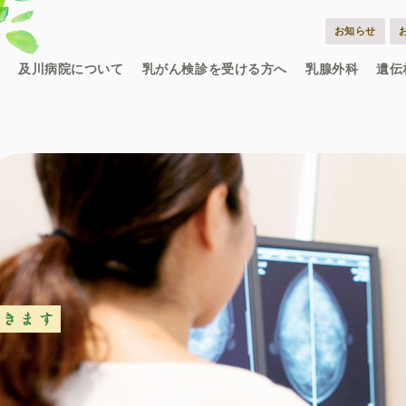
お知らせ
及川病院について
乳がん検診を受ける方へ
乳腺外科
遺伝
基本理念
ごあいさつ
病院概要
アクセス
施設のご案内
病院食へのこだわり
担当医師一覧
参加臨床試験
乳癌手術症例数
日本医療機能評価機構とは
機能評価認定内容
評価結果
緩和ケアとは
緩和ケア医療チ
緩和ケアのご相
緩和ケアQ&A
担当医
診療内容
外来日
入院までの流れ
入院時に準備い
入院費について
面会について
外出・外泊につ
お部屋のご案内
年間イベント
乳がん
早期乳
料金に
検査の
マンモ
乳腺エ
医師紹
外来担
医療
乳腺
緩和
看護
看護
1日
先輩
スペ
各師
募集
病院のご紹介
病院案内
認定病院
年間活動
院内感染対策に関する取組事項
患者さまの権利と義務
個人情報保護方針
乳がん検診
自己検診の方法
検査の流れ
無料クーポン券をお持ちの方
乳がん検診Q&A
担当医師一覧
乳腺に関する情報サイトBC Tube
乳腺外科
症状と病名
担当医師一覧
セカンドオピニオ
リンパ浮腫ケア外
入院について
遺
外