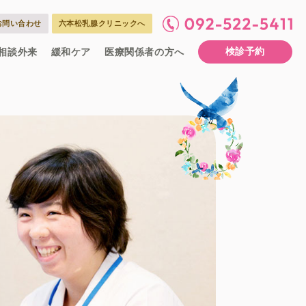
お問い合わせ
六本松乳腺クリニックへ
検診予約
相談外来
緩和ケア
医療関係者の方へ
ーム
談
ただくもの
いて
検診を受けられる患者さまへ
がん診断のためのその他の検診
ついて
流れについて
グラフィ検査について
コー(乳房超音波)検査について
介
当表
連携相談室のご紹介
専門外来への紹介手順
ケア依頼事前情報書
部理念
部長あいさつ
のタイムスケジュール
職員からのメッセージ
シャリスト看護師の紹介
長からのメッセージ
職種
乳腺・乳がん診療にあたっての方針
診療のご案内
乳がんトータルケア
医師紹介
外来担当表
診療内容
予約の流れ
外来受診当日の流れ
リンパ浮腫Q&A
お部屋のご案内
入院生活に関すること
持ってくるもの
面会について
ン外来
来
伝相談外来のご案内
来担当医より
緩和ケアについて
外来について
入院について
医療連携室
看護部紹介
採用情報