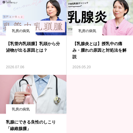
乳房の病気
乳房の病気
【乳管内乳頭腫】乳頭から分
【乳腺炎とは】授乳中の痛
泌物が出る原因とは？
み・腫れの原因と対処法を解
説
2026.07.06
2026.05.20
乳房の病気
乳腺にできる良性のしこり
「線維腺腫」