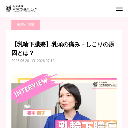
ブログ
乳房の病気
【乳輪下膿瘍】乳頭の痛み・しこりの原因とは？
乳房の病気
WEB予約
電話予約
【乳輪下膿瘍】乳頭の痛み・しこりの原
因とは？
アクセス
2026.06.29
2026.07.18
当院について
乳房の病気
乳がん検診
医師紹介
アクセス